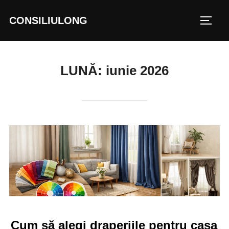
Sari
CONSILIULONG
la
COMU
conținut
LUNĂ:
iunie 2026
Cum să alegi draperiile pentru casa