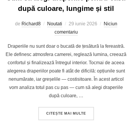
după culoare, lungime și stil
Publicat
de
Richard8
Noutati
29 iunie 2026
Niciun
pe
comentariu
Draperiile nu sunt doar o bucată de țesătură la fereastră.
Ele definesc atmosfera camerei, reglează lumina, creează
confortul și finalizează întregul interior. Tocmai de aceea
alegerea draperiilor poate fi atât de dificilă: opțiunile sunt
nenumărate, iar greșelile — costisitoare. În acest articol
vom analiza totul pas cu pas — cum să alegi draperiile
după culoare, …
„CUM SĂ ALEGI DRAPE
CITEȘTE MAI MULTE