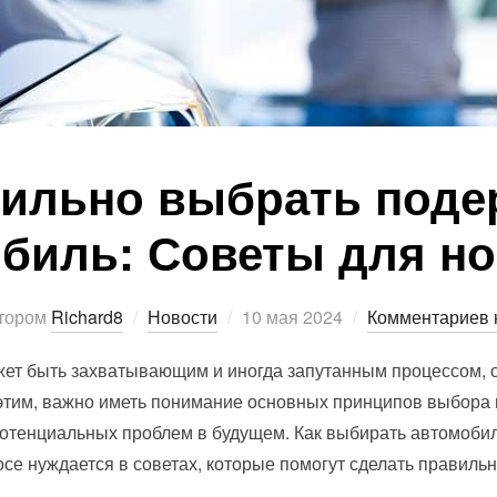
вильно выбрать под
биль: Советы для н
Опубликовано
тором
Richard8
Новости
10 мая 2024
Комментариев 
ет быть захватывающим и иногда запутанным процессом, ос
с этим, важно иметь понимание основных принципов выбора
потенциальных проблем в будущем. Как выбирать автомобил
се нуждается в советах, которые помогут сделать правил