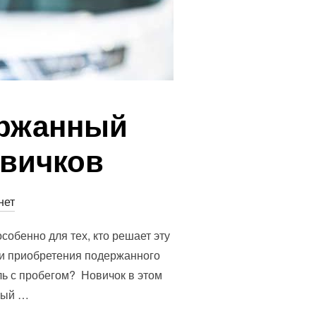
ержанный
овичков
нет
обенно для тех, кто решает эту
 и приобретения подержанного
ь с пробегом? Новичок в этом
ьный …